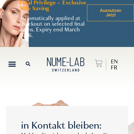
Final Privilege – Exclusive
50% Saving
Ausnutzen
Jetzt
Automatically applied at
checkout on selected final
items. Expiry end March
2026.
EN
FR
in Kontakt bleiben: